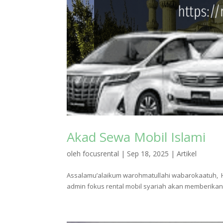
Akad Sewa Mobil Islami
oleh
focusrental
|
Sep 18, 2025
|
Artikel
Assalamu’alaikum warohmatullahi wabarokaatuh, Ha
admin fokus rental mobil syariah akan memberikan 