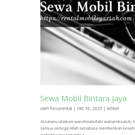
Sewa Mobil Bintara Jaya
oleh
focusrental
|
Okt 16, 2025
|
Artikel
Assalamu’alaikum warohmatullahi wabarokaatuh, h
semua semoga Allah senatiasa memberikan keseha
website yang senantisa...