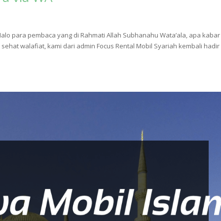
alo para pembaca yang di Rahmati Allah Subhanahu Wata’ala, apa kabar
t walafiat, kami dari admin Focus Rental Mobil Syariah kembali hadir