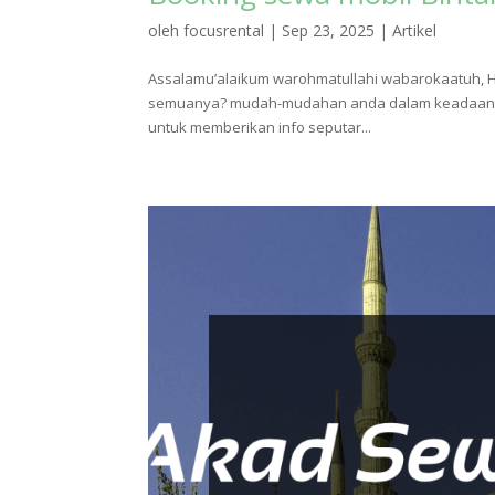
oleh
focusrental
|
Sep 23, 2025
|
Artikel
Assalamu’alaikum warohmatullahi wabarokaatuh, H
semuanya? mudah-mudahan anda dalam keadaan seha
untuk memberikan info seputar...