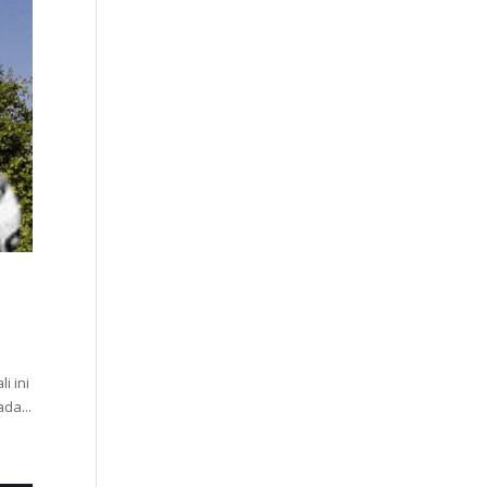
i ini
da...